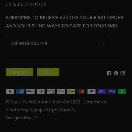
LISTE DE DIFFUSION
SUBSCRIBE TO RECEIVE $20 OFF YOUR FIRST ORDER
AND NOURISHING WAYS TO CARE FOR YOUR SKIN.
Langue
Monnaie
français
USD $
Modes
de
© Tous les droits sont réservés 2026 ·
Commerce
paiement
électronique propulsé par Shopify
acceptés
Designed by
JC